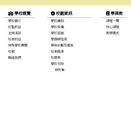
學校概覽
校園資訊
學與教
學校簡介
學校編制
課程一覽
校監的話
學校架構
核心課程
主席淺談
學校設施
教學模式
校長的話
學額與班級
特殊學校概覽
周年計劃及報告
校歌
校車路線
聯絡我們
校曆表
學校刊物
耕耘集
沙公快訊
校服規格
學校政策聲明
標書項目
SchooLink 通訊管理系統
學生園地
專業支援
家校合作
校內生活概況
學校伙伴計劃
家長教師會
活動剪影
NCS Student Support
家教會活動