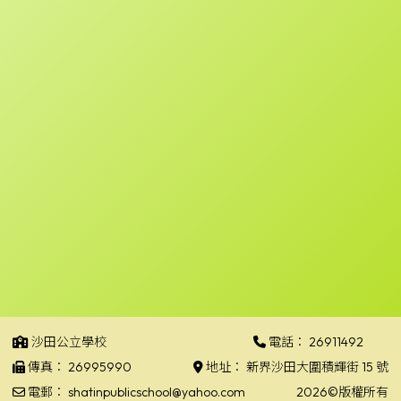
沙田公立學校
電話：
26911492
傳真：
26995990
地址：
新界沙田大圍積輝街 15 號
電郵：
shatinpublicschool@yahoo.com
2026©版權所有