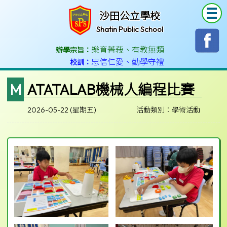
T
沙田公立學校
Shatin Public School
樂育菁莪
、
有教無類
辦學宗旨：
忠信仁愛
、
勤學守禮
校訓：
MATATALAB機械人編程比賽
2026-05-22 (星期五)
活動類別：學術活動