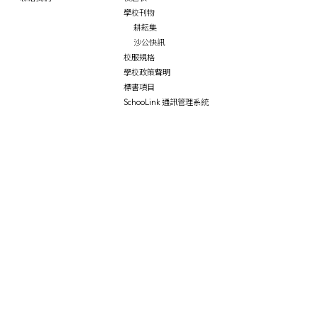
學校刊物
耕耘集
沙公快訊
校服規格
學校政策聲明
標書項目
SchooLink 通訊管理系統
學生園地
專業支援
家校合作
校內生活概況
學校伙伴計劃
家長教師會
活動剪影
NCS Student Support
家教會活動
學生成就
社會工作服務
家教會會章
詩畫融情
言語治療服務
校友會
四大發明小遊戲
沙公言語頻道
中華文化故事
教育心理學家服務
早操舞
職業治療服務
護脊操
職業治療頻道
功夫舞
護理服務
「尋‧迷」展