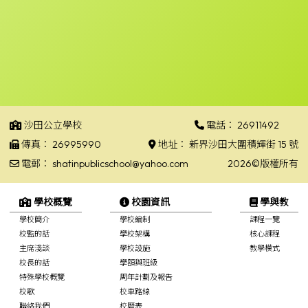
沙田公立學校
電話：
26911492
傳真：
26995990
地址：
新界沙田大圍積輝街 15 號
電郵：
shatinpublicschool@yahoo.com
2026©版權所有
學校概覽
校園資訊
學與教
學校簡介
學校編制
課程一覽
校監的話
學校架構
核心課程
主席淺談
學校設施
教學模式
校長的話
學額與班級
特殊學校概覽
周年計劃及報告
校歌
校車路線
聯絡我們
校曆表