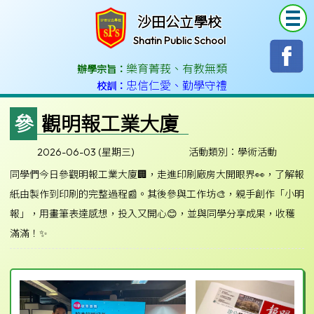
T
沙田公立學校
Shatin Public School
樂育菁莪
、
有教無類
辦學宗旨：
忠信仁愛
、
勤學守禮
校訓：
參觀明報工業大廈
2026-06-03 (星期三)
活動類別：學術活動
同學們今日參觀明報工業大廈🏢，走進印刷廠房大開眼界👀，了解報
紙由製作到印刷的完整過程📰。其後參與工作坊🎨，親手創作「小明
報」，用畫筆表達感想，投入又開心😊，並與同學分享成果，收穫
滿滿！✨