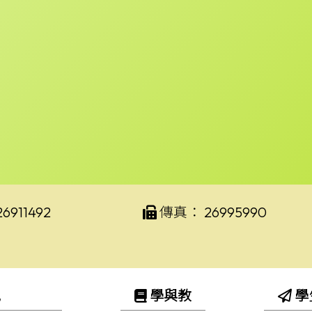
26911492
傳真：
26995990
訊
學與教
學