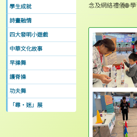
念及網絡禮儀🌐 
學生成就
詩畫融情
四大發明小遊戲
中華文化故事
早操舞
護脊操
功夫舞
「尋‧迷」展