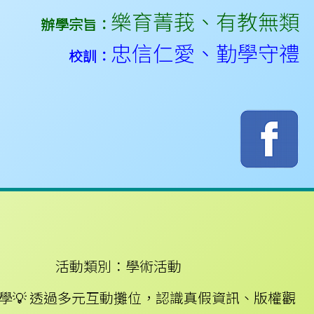
樂育菁莪
、
有教無類
辦學宗旨：
忠信仁愛
、
勤學守禮
校訓：
活動類別：學術活動
學💡 透過多元互動攤位，認識真假資訊、版權觀