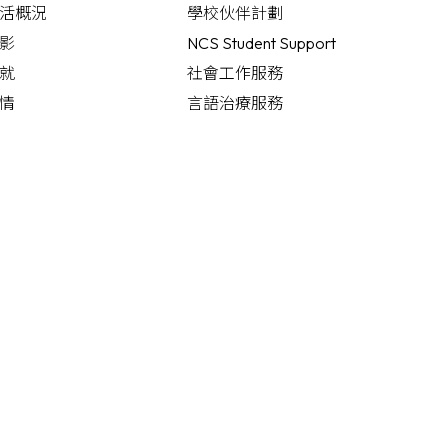
活概況
學校伙伴計劃
影
NCS Student Support
就
社會工作服務
情
言語治療服務
明小遊戲
沙公言語頻道
化故事
教育心理學家服務
職業治療服務
職業治療頻道
護理服務
迷」展