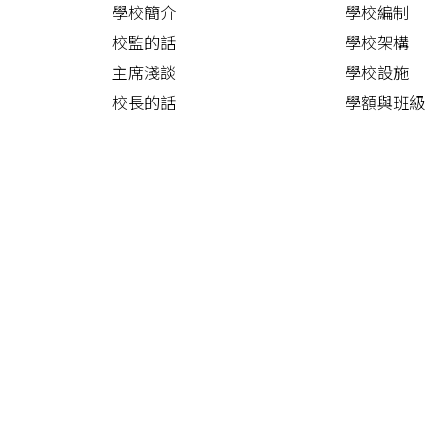
學校簡介
學校編制
校監的話
學校架構
主席淺談
學校設施
校長的話
學額與班級
特殊學校概覽
周年計劃及報
校歌
校車路線
聯絡我們
校曆表
學校刊物
耕耘集
沙公快訊
校服規格
學校政策聲明
標書項目
SchooLink