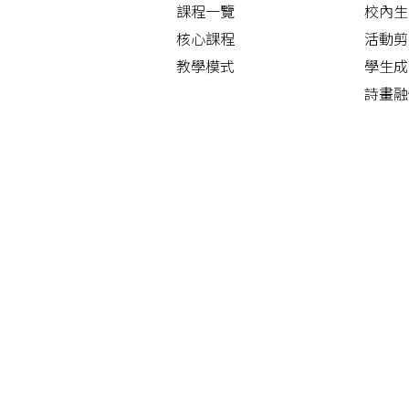
課程一覽
校內生
核心課程
活動剪
教學模式
學生成
詩畫融
告
四大發
中華文
早操舞
護脊操
功夫舞
「尋‧
 通訊管理系統