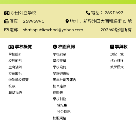
沙田公立學校
電話：
26911492
傳真：
26995990
地址：
新界沙田大圍積輝街 15 號
電郵：
shatinpublicschool@yahoo.com
2026©版權所有
學校概覽
校園資訊
學與教
學校簡介
學校編制
課程一覽
校監的話
學校架構
核心課程
主席淺談
學校設施
教學模式
校長的話
學額與班級
特殊學校概覽
周年計劃及報告
校歌
校車路線
聯絡我們
校曆表
學校刊物
耕耘集
沙公快訊
校服規格
學校政策聲明
標書項目