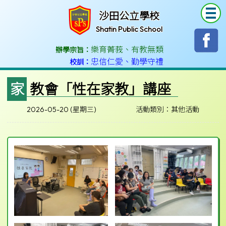
T
沙田公立學校
Shatin Public School
樂育菁莪
、
有教無類
辦學宗旨：
忠信仁愛
、
勤學守禮
校訓：
家教會「性在家教」講座
2026-05-20 (星期三)
活動類別：其他活動