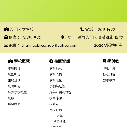
沙田公立學校
電話：
26911492
傳真：
26995990
地址：
新界沙田大圍積輝街 15 號
電郵：
shatinpublicschool@yahoo.com
2026©版權所有
學校概覽
校園資訊
學與教
學校簡介
學校編制
課程一覽
校監的話
學校架構
核心課程
主席淺談
學校設施
教學模式
校長的話
學額與班級
特殊學校概覽
周年計劃及報告
校歌
校車路線
聯絡我們
校曆表
學校刊物
耕耘集
沙公快訊