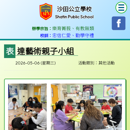
T
沙田公立學校
Shatin Public School
樂育菁莪
、
有教無類
辦學宗旨：
忠信仁愛
、
勤學守禮
校訓：
表達藝術親子小組
2026-05-06 (星期三)
活動類別：其他活動