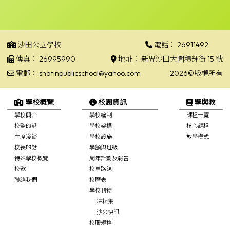
沙田公立學校
電話：
26911492
傳真：
26995990
地址：
新界沙田大圍積輝街 15 號
電郵：
shatinpublicschool@yahoo.com
2026©版權所有
學校概覽
校園資訊
學與教
學校簡介
學校編制
課程一覽
校監的話
學校架構
核心課程
主席淺談
學校設施
教學模式
校長的話
學額與班級
特殊學校概覽
周年計劃及報告
校歌
校車路線
聯絡我們
校曆表
學校刊物
耕耘集
沙公快訊
校服規格