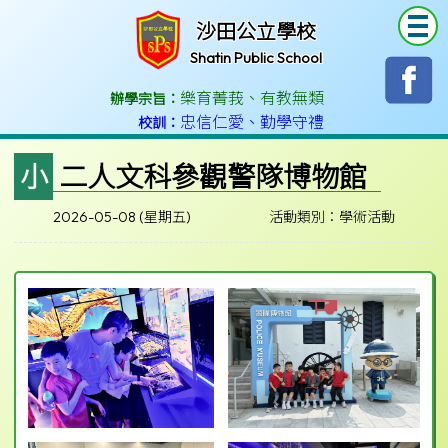
T
沙田公立學校
Shatin Public School
樂育菁莪
、
有教無類
辦學宗旨：
忠信仁愛
、
勤學守禮
校訓：
小二人文科參觀警隊博物館
2026-05-08 (星期五)
活動類別：學術活動