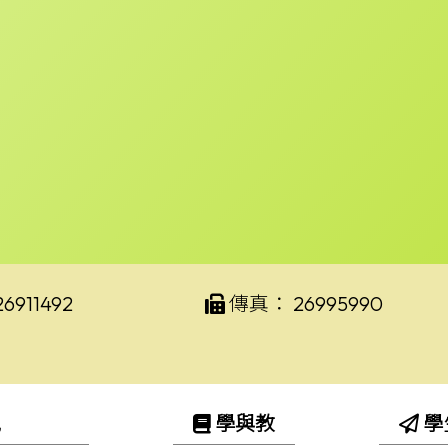
26911492
傳真：
26995990
訊
學與教
學