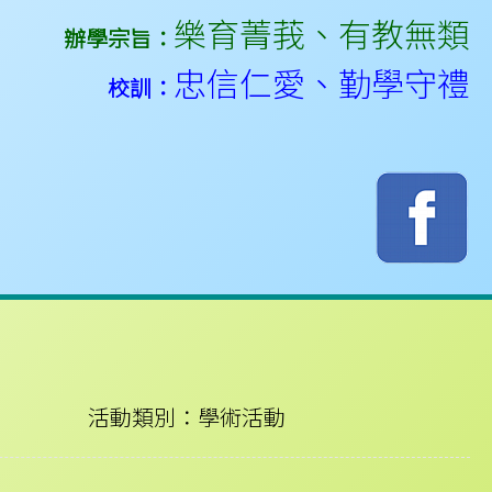
樂育菁莪
、
有教無類
辦學宗旨：
忠信仁愛
、
勤學守禮
校訓：
活動類別：學術活動