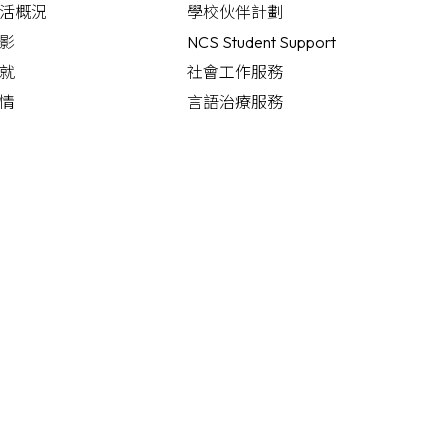
活概況
學校伙伴計劃
影
NCS Student Support
就
社會工作服務
情
言語治療服務
明小遊戲
沙公言語頻道
化故事
教育心理學家服務
職業治療服務
職業治療頻道
護理服務
迷」展