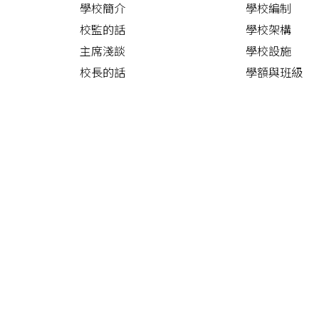
學校簡介
學校編制
校監的話
學校架構
主席淺談
學校設施
校長的話
學額與班級
特殊學校概覽
周年計劃及報
校歌
校車路線
聯絡我們
校曆表
學校刊物
耕耘集
沙公快訊
校服規格
學校政策聲明
標書項目
SchooLink