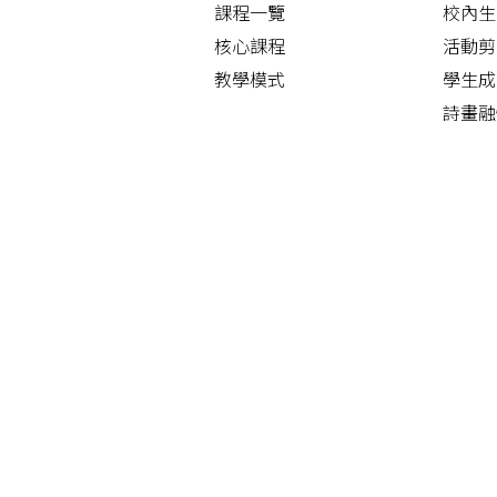
課程一覽
校內生
核心課程
活動剪
教學模式
學生成
詩畫融
告
四大發
中華文
早操舞
護脊操
功夫舞
「尋‧
 通訊管理系統