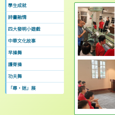
學生成就
詩畫融情
四大發明小遊戲
中華文化故事
早操舞
護脊操
功夫舞
「尋‧迷」展