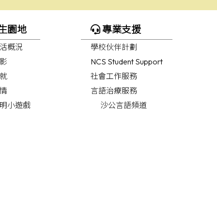
生園地
專業支援
活概況
學校伙伴計劃
影
NCS Student Support
就
社會工作服務
情
言語治療服務
明小遊戲
沙公言語頻道
化故事
教育心理學家服務
職業治療服務
職業治療頻道
護理服務
迷」展