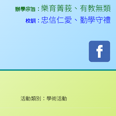
樂育菁莪
、
有教無類
辦學宗旨：
忠信仁愛
、
勤學守禮
校訓：
活動類別：學術活動