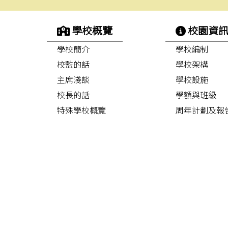
學校概覽
校園資
學校簡介
學校編制
校監的話
學校架構
主席淺談
學校設施
校長的話
學額與班級
特殊學校概覽
周年計劃及報
校歌
校車路線
聯絡我們
校曆表
學校刊物
耕耘集
沙公快訊
校服規格
學校政策聲明