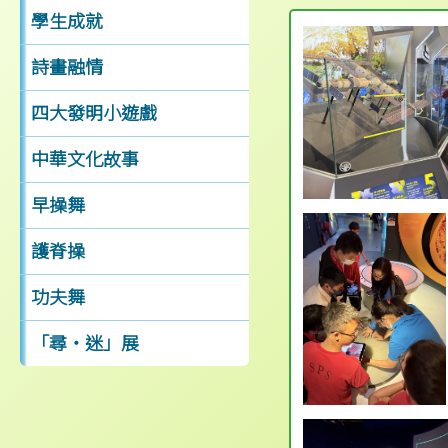
學生成就
詩畫融情
四大發明小遊戲
中華文化故事
早操舞
護脊操
功夫舞
「尋‧迷」展