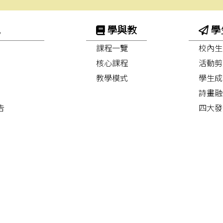
訊
學與教
學
課程一覽
校內生
核心課程
活動剪
教學模式
學生成
詩畫融
告
四大發
中華文
早操舞
護脊操
功夫舞
「尋‧