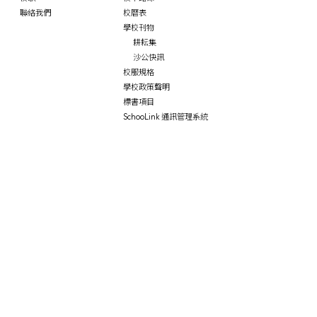
聯絡我們
校曆表
學校刊物
耕耘集
沙公快訊
校服規格
學校政策聲明
標書項目
SchooLink 通訊管理系統
學生園地
專業支援
家校合作
校內生活概況
學校伙伴計劃
家長教師會
活動剪影
NCS Student Support
家教會活動
學生成就
社會工作服務
家教會會章
詩畫融情
言語治療服務
校友會
四大發明小遊戲
沙公言語頻道
中華文化故事
教育心理學家服務
早操舞
職業治療服務
護脊操
職業治療頻道
功夫舞
護理服務
「尋‧迷」展