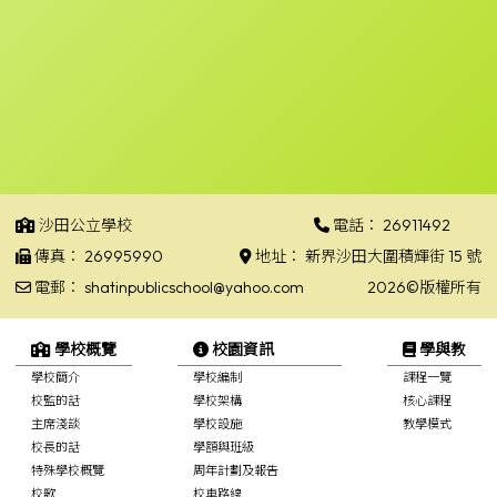
沙田公立學校
電話：
26911492
傳真：
26995990
地址：
新界沙田大圍積輝街 15 號
電郵：
shatinpublicschool@yahoo.com
2026©版權所有
學校概覽
校園資訊
學與教
學校簡介
學校編制
課程一覽
校監的話
學校架構
核心課程
主席淺談
學校設施
教學模式
校長的話
學額與班級
特殊學校概覽
周年計劃及報告
校歌
校車路線