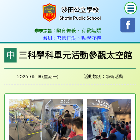
T
沙田公立學校
Shatin Public School
樂育菁莪
、
有教無類
辦學宗旨：
忠信仁愛
、
勤學守禮
校訓：
中三科學科單元活動參觀太空館
2026-05-18 (星期一)
活動類別：學術活動