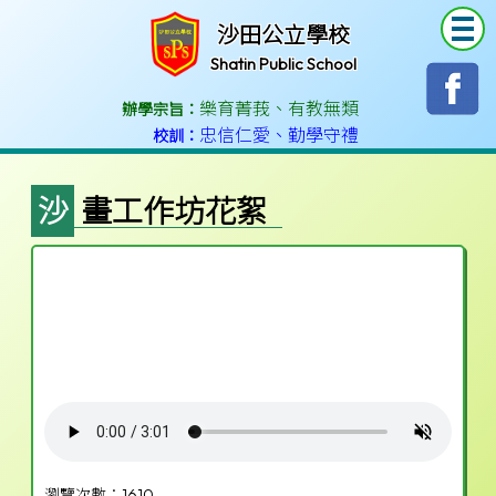
T
沙田公立學校
Shatin Public School
樂育菁莪
、
有教無類
辦學宗旨：
忠信仁愛
、
勤學守禮
校訓：
沙畫工作坊花絮
瀏覽次數：1610