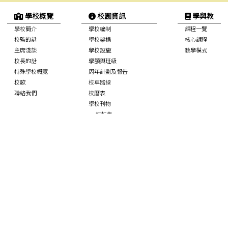
學校概覽
校園資訊
學與教
學校簡介
學校編制
課程一覽
校監的話
學校架構
核心課程
主席淺談
學校設施
教學模式
校長的話
學額與班級
特殊學校概覽
周年計劃及報告
校歌
校車路線
聯絡我們
校曆表
學校刊物
耕耘集
沙公快訊
校服規格
學校政策聲明
標書項目
SchooLink 通訊管理系統
學生園地
專業支援
家校合作
校內生活概況
學校伙伴計劃
家長教師會
活動剪影
NCS Student Support
家教會活動