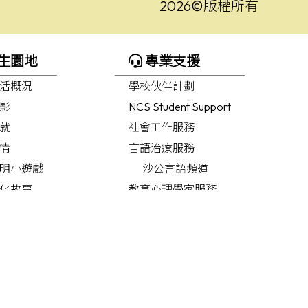
2026©版權所有
生園地
專業支援
活概況
學校伙伴計劃
影
NCS Student Support
就
社會工作服務
情
言語治療服務
明小遊戲
沙公言語頻道
化故事
教育心理學家服務
職業治療服務
職業治療頻道
護理服務
迷」展