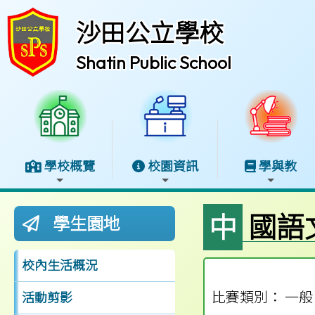
沙田公立學校
Shatin Public School
學校概覽
校園資訊
學與教
中國語
學生園地
校內生活概況
比賽類別： 一般
活動剪影