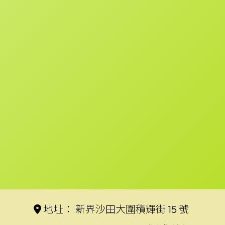
地址：
新界沙田大圍積輝街 15 號