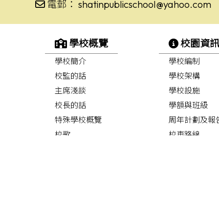
電郵：
shatinpublicschool@yahoo.com
學校概覽
校園資
學校簡介
學校編制
校監的話
學校架構
主席淺談
學校設施
校長的話
學額與班級
特殊學校概覽
周年計劃及報
校歌
校車路線
聯絡我們
校曆表
學校刊物
耕耘集
沙公快訊
校服規格