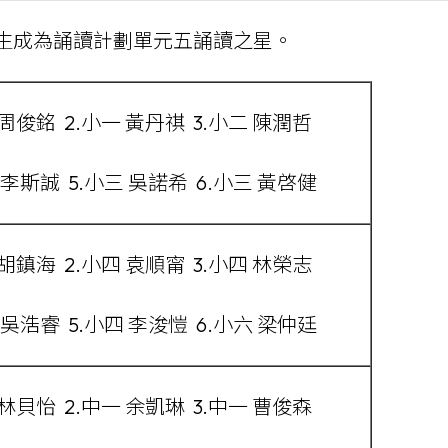
生成為誦讀計劃單元五誦讀之星。
 周俊銘 2.小一 黃丹祺 3.小二 陳潤哲
 李斯誠 5.小三 吳諾希 6.小三 黃啓健
 胡鎮海 2.小四 袁順甯 3.小四 林榮志
 吳浩睿 5.小四 李浚愷 6.小六 梁仲廷
 林貝怡 2.中一 余凱琳 3.中一 曹俊森