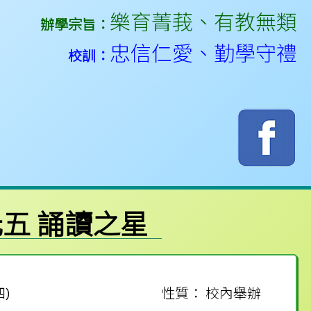
樂育菁莪
、
有教無類
辦學宗旨：
忠信仁愛
、
勤學守禮
校訓：
元五 誦讀之星
四)
性質： 校內舉辦