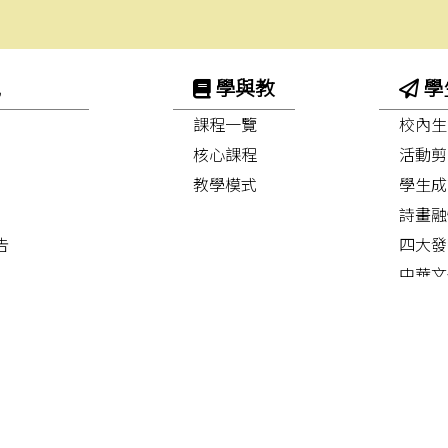
訊
學與教
學
課程一覽
校內生
核心課程
活動剪
教學模式
學生成
詩畫融
告
四大發
中華文
早操舞
護脊操
功夫舞
「尋‧