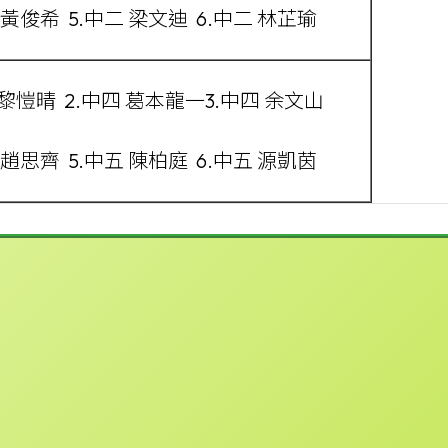
 黃俊希 5.中二 梁文迪 6.中二 林芷瑜
 黎愷晴 2.中四 葛本龍一3.中四 余文山
 趙思齊 5.中五 陳柏庭 6.中五 源凱茵