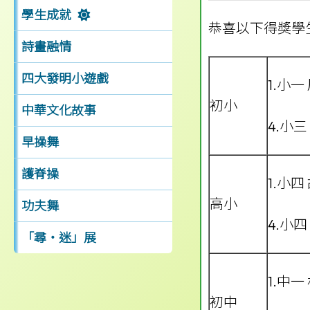
學生成就
恭喜以下得獎學
詩畫融情
四大發明小遊戲
1.小一
初小
中華文化故事
4.小三
早操舞
護脊操
1.小四
高小
功夫舞
4.小四
「尋‧迷」展
1.中一
初中