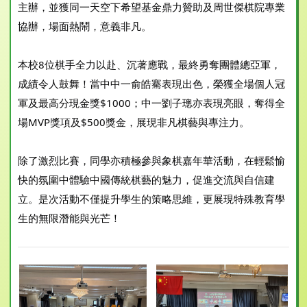
主辦，並獲同一天空下希望基金鼎力贊助及周世傑棋院專業
協辦，場面熱鬧，意義非凡。
本校8位棋手全力以赴、沉著應戰，最終勇奪團體總亞軍，
成績令人鼓舞！當中中一俞皓騫表現出色，榮獲全場個人冠
軍及最高分現金獎$1000；中一劉子璁亦表現亮眼，奪得全
場MVP獎項及$500獎金，展現非凡棋藝與專注力。
除了激烈比賽，同學亦積極參與象棋嘉年華活動，在輕鬆愉
快的氛圍中體驗中國傳統棋藝的魅力，促進交流與自信建
立。是次活動不僅提升學生的策略思維，更展現特殊教育學
生的無限潛能與光芒！