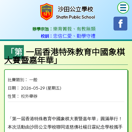
T
沙田公立學校
Shatin Public School
樂育菁莪
、
有教無類
辦學宗旨：
忠信仁愛
、
勤學守禮
校訓：
「第一屆香港特殊教育中國象棋
大賽暨嘉年華」
比賽類別： 一般
日期： 2026-05-29 (星期五)
性質： 校外舉辦
「第一屆香港特殊教育中國象棋大賽暨嘉年華」圓滿舉行！
本次活動由沙田公立學校聯同道慈佛社楊日霖紀念學校攜手