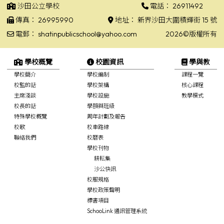
沙田公立學校
電話：
26911492
傳真：
26995990
地址：
新界沙田大圍積輝街 15 號
電郵：
shatinpublicschool@yahoo.com
2026©版權所有
學校概覽
校園資訊
學與教
學校簡介
學校編制
課程一覽
校監的話
學校架構
核心課程
主席淺談
學校設施
教學模式
校長的話
學額與班級
特殊學校概覽
周年計劃及報告
校歌
校車路線
聯絡我們
校曆表
學校刊物
耕耘集
沙公快訊
校服規格
學校政策聲明
標書項目
SchooLink 通訊管理系統