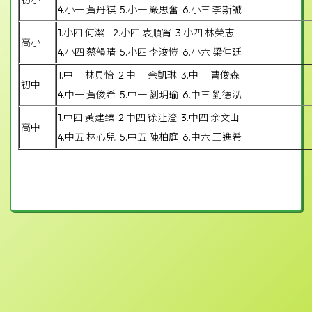
初小
4.小一 黃丹祺 5.小一 嚴思奮 6.小三 李斯誠
1.小四 何潔 2.小四 袁順甯 3.小四 林榮志
高小
4.小四 蔡韻晴 5.小四 李浚愷 6.小六 梁仲廷
1.中一 林貝怡 2.中一 余凱琳 3.中一 曹俊森
初中
4.中一 黃俊希 5.中一 劉玥瑜 6.中三 劉德泓
1.中四 黃建臻 2.中四 徐沚澄 3.中四 余文山
高中
4.中五 林心兒 5.中五 陳柏庭 6.中六 王進希