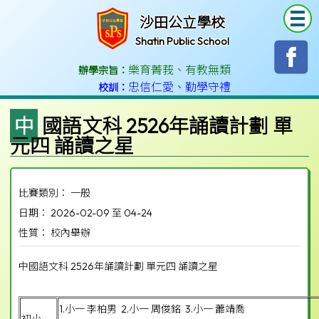
T
沙田公立學校
Shatin Public School
樂育菁莪
、
有教無類
辦學宗旨：
忠信仁愛
、
勤學守禮
校訓：
中國語文科 2526年誦讀計劃 單
元四 誦讀之星
比賽類別： 一般
日期： 2026-02-09 至 04-24
性質： 校內舉辦
中國語文科 2526年誦讀計劃 單元四 誦讀之星
1.小一 李柏男 2.小一 周俊銘 3.小一 蕭靖喬