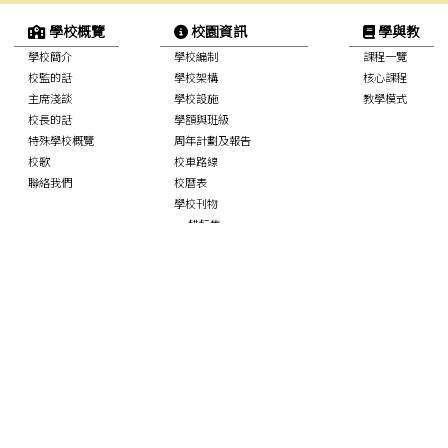
學校概覽
校園資訊
學與教
學校簡介
學校編制
課程一覽
校監的話
學校架構
核心課程
主席淺談
學校設施
教學模式
校長的話
學額與班級
特殊學校概覽
周年計劃及報告
校歌
校車路線
聯絡我們
校曆表
學校刊物
耕耘集
沙公快訊
校服規格
學校政策聲明
標書項目
SchooLink 通訊管理系統
學生園地
專業支援
家校合作
校內生活概況
學校伙伴計劃
家長教師會
活動剪影
NCS Student Support
家教會活動