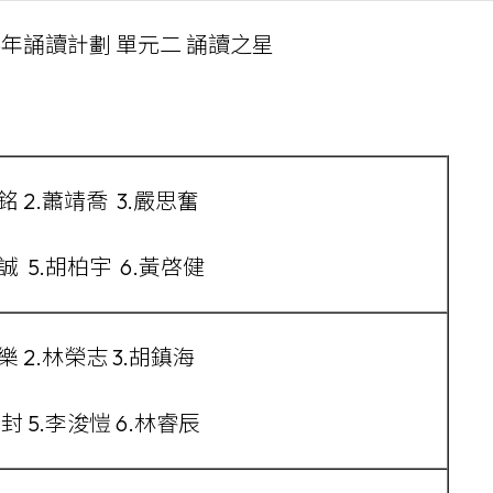
26年誦讀計劃 單元二 誦讀之星
俊銘 2.蕭靖喬 3.嚴思奮
誠 5.胡柏宇 6.黃啓健
梓樂 2.林榮志 3.胡鎮海
狄封 5.李浚愷 6.林睿辰