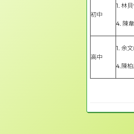
1. 林
初中
4. 陳
1. 余
高中
4.陳柏