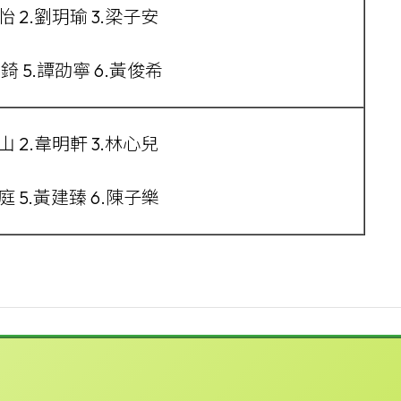
貝怡 2.劉玥瑜 3.梁子安
韋錡 5.譚劭寧 6.黃俊希
文山 2.韋明軒 3.林心兒
庭 5.黃建臻 6.陳子樂