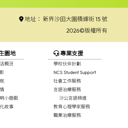
地址：
新界沙田大圍積輝街 15 號
2026©版權所有
生園地
專業支援
活概況
學校伙伴計劃
影
NCS Student Support
就
社會工作服務
情
言語治療服務
明小遊戲
沙公言語頻道
化故事
教育心理學家服務
職業治療服務
職業治療頻道