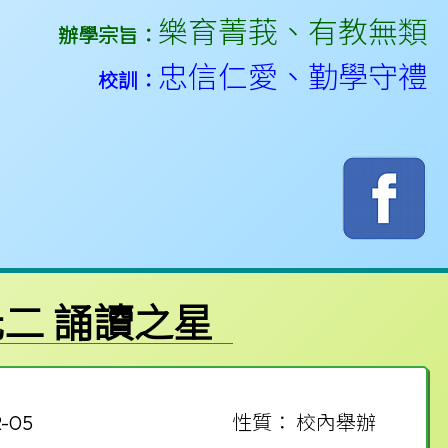
樂育菁莪
、
有教無類
辦學宗旨：
忠信仁愛
、
勤學守禮
校訓：
元二 誦讀之星
-05
性質： 校內舉辦