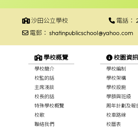
沙田公立學校
電話：
電郵：
shatinpublicschool@yahoo.com
學校概覽
校園資
學校簡介
學校編制
校監的話
學校架構
主席淺談
學校設施
校長的話
學額與班級
特殊學校概覽
周年計劃及報
校歌
校車路線
聯絡我們
校曆表
學校刊物