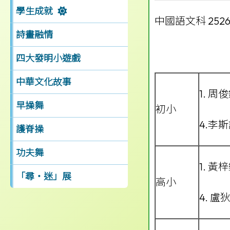
學生成就
中國語文科 25
詩畫融情
四大發明小遊戲
中華文化故事
1. 周
早操舞
初小
4.李斯
護脊操
功夫舞
1. 黃
「尋‧迷」展
高小
4. 盧