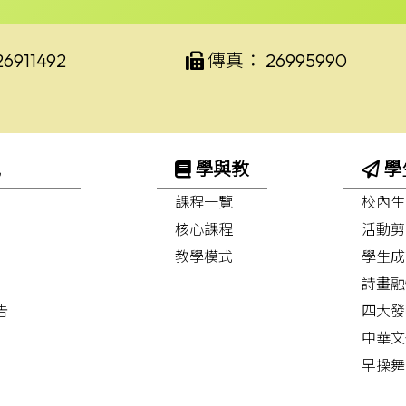
26911492
傳真：
26995990
訊
學與教
學
課程一覽
校內生
核心課程
活動剪
教學模式
學生成
詩畫融
告
四大發
中華文
早操舞
護脊操