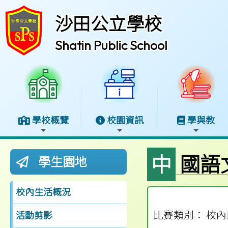
沙田公立學校
Shatin Public School
學校概覽
校園資訊
學與教
中國語
學生園地
校內生活概況
比賽類別： 校內
活動剪影