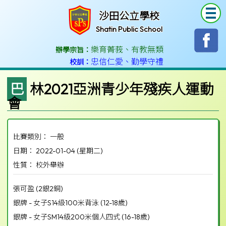
T
沙田公立學校
Shatin Public School
樂育菁莪
、
有教無類
辦學宗旨：
忠信仁愛
、
勤學守禮
校訓：
巴林2021亞洲青少年殘疾人運動
會
比賽類別： 一般
日期： 2022-01-04 (星期二)
性質： 校外舉辦
張可盈 (2銀2銅)
銀牌 - 女子S14級100米背泳 (12-18歲)
銀牌 - 女子SM14級200米個人四式 (16-18歲)