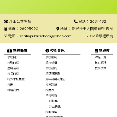
沙田公立學校
電話：
26911492
傳真：
26995990
地址：
新界沙田大圍積輝街 15 號
電郵：
shatinpublicschool@yahoo.com
2026©版權所有
學校概覽
校園資訊
學與教
學校簡介
學校編制
課程一覽
校監的話
學校架構
核心課程
主席淺談
學校設施
教學模式
校長的話
學額與班級
特殊學校概覽
周年計劃及報告
校歌
校車路線
聯絡我們
校曆表
學校刊物
耕耘集
沙公快訊
校服規格