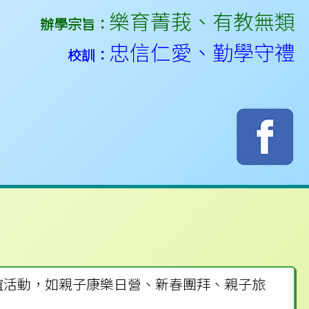
樂育菁莪
、
有教無類
辦學宗旨：
忠信仁愛
、
勤學守禮
校訓：
誼活動，如親子康樂日營、新春團拜、親子旅