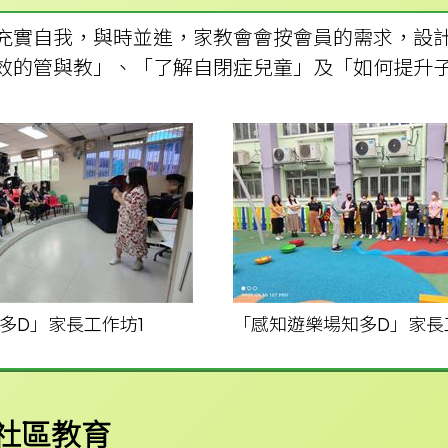
充實自我，與時並進，家教會會按會員的需求，設
效的管與教」、「了解自閉症兒童」及「如何提升
多D」家長工作坊1
「感知遊樂場知多D」家長
社區教育