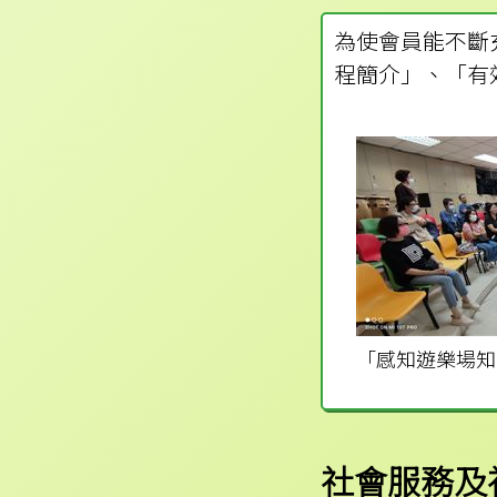
為使會員能不斷
程簡介」、「有
「感知遊樂場知
社會服務及