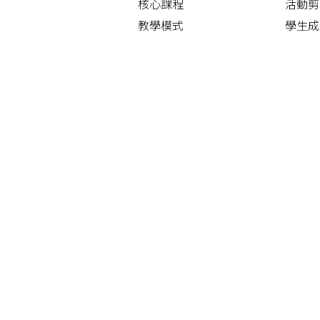
核心課程
活動剪
教學模式
學生成
詩畫融
告
四大發
中華文
早操舞
護脊操
功夫舞
「尋‧
 通訊管理系統