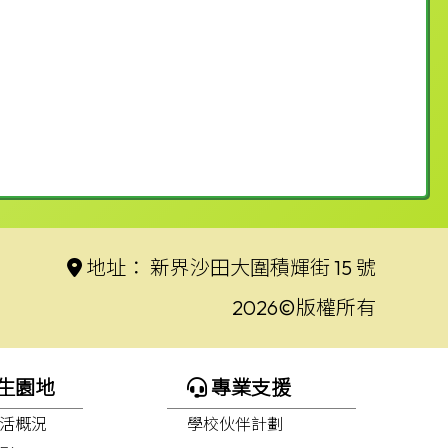
地址：
新界沙田大圍積輝街 15 號
2026©版權所有
生園地
專業支援
活概況
學校伙伴計劃