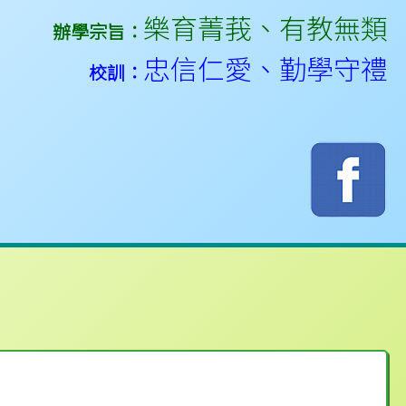
樂育菁莪
、
有教無類
辦學宗旨：
忠信仁愛
、
勤學守禮
校訓：