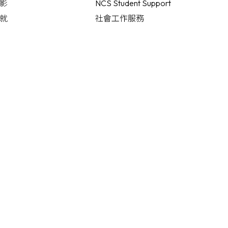
影
NCS Student Support
就
社會工作服務
情
言語治療服務
明小遊戲
沙公言語頻道
化故事
教育心理學家服務
職業治療服務
職業治療頻道
護理服務
迷」展