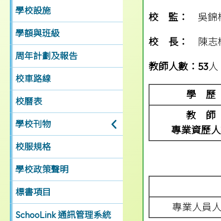
學校設施
校 監：
吳錦
學額與班級
校 長：
陳志
周年計劃及報告
教師人數：53
人
校車路線
學 歷
校曆表
教 師
學校刊物
專業資歷人
校服規格
學校政策聲明
標書項目
專業人員
SchooLink 通訊管理系統