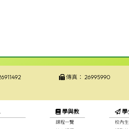
26911492
傳真：
26995990
訊
學與教
學
課程一覽
校內生