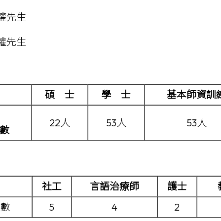
權先生
權先生
碩 士
學 士
基本師資訓
22人
53人
53人
數
社工
言語治療師
護士
人數
5
4
2