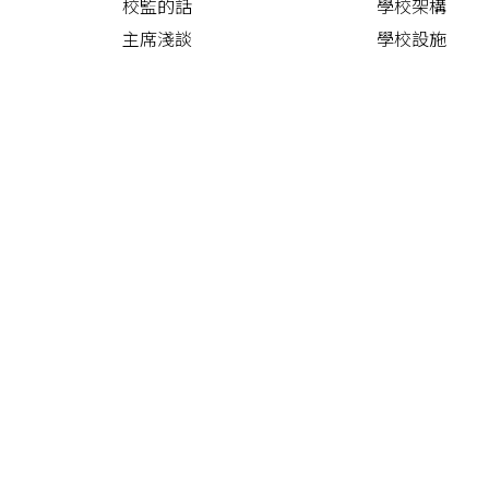
校監的話
學校架構
主席淺談
學校設施
校長的話
學額與班級
特殊學校概覽
周年計劃及報
校歌
校車路線
聯絡我們
校曆表
學校刊物
耕耘集
沙公快訊
校服規格
學校政策聲明
標書項目
SchooLink
家校合作